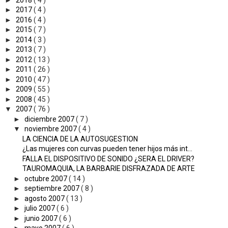
►
2017
( 4 )
►
2016
( 4 )
►
2015
( 7 )
►
2014
( 3 )
►
2013
( 7 )
►
2012
( 13 )
►
2011
( 26 )
►
2010
( 47 )
►
2009
( 55 )
►
2008
( 45 )
▼
2007
( 76 )
►
diciembre 2007
( 7 )
▼
noviembre 2007
( 4 )
LA CIENCIA DE LA AUTOSUGESTION
¿Las mujeres con curvas pueden tener hijos más int...
FALLA EL DISPOSITIVO DE SONIDO ¿SERA EL DRIVER?
TAUROMAQUIA, LA BARBARIE DISFRAZADA DE ARTE
►
octubre 2007
( 14 )
►
septiembre 2007
( 8 )
►
agosto 2007
( 13 )
►
julio 2007
( 6 )
►
junio 2007
( 6 )