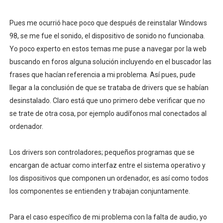
LOS 10 PENSADORES MÁS INFLUYENTES DE LA ILUSTRA
Pues me ocurrió hace poco que después de reinstalar Windows
ARTHUR SCHOPENHAUER
98, se me fue el sonido, el dispositivo de sonido no funcionaba.
Yo poco experto en estos temas me puse a navegar por la web
LA BIODIVERSIDAD Y BIOSFERA
buscando en foros alguna solución incluyendo en el buscador las
frases que hacían referencia a mi problema. Así pues, pude
DISCIPLINAS DE LA ECOLOGÍA
llegar a la conclusión de que se trataba de drivers que se habían
desinstalado. Claro está que uno primero debe verificar que no
OBJETIVOS DE LA ECOLOGÍA
se trate de otra cosa, por ejemplo audífonos mal conectados al
ordenador.
Los drivers son controladores; pequeños programas que se
encargan de actuar como interfaz entre el sistema operativo y
los dispositivos que componen un ordenador, es así como todos
los componentes se entienden y trabajan conjuntamente.
Para el caso específico de mi problema con la falta de audio, yo