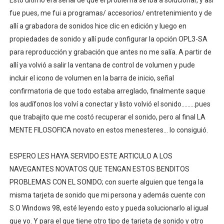
Esto último era señal de que el problema se iba a solucionar, y así
fue pues, me fui a programas/ accesorios/ entretenimiento y de
allí a grabadora de sonidos hice clic en edición y luego en
propiedades de sonido y allí pude configurar la opción OPL3-SA
para reproducción y grabación que antes no me salía. A partir de
allí ya volvió a salir la ventana de control de volumen y pude
incluir el icono de volumen en la barra de inicio, señal
confirmatoria de que todo estaba arreglado, finalmente saque
los audífonos los volví a conectar y listo volvió el sonido.........pues
que trabajito que me costó recuperar el sonido, pero al final LA
MENTE FILOSOFICA novato en estos menesteres... lo consiguió.
ESPERO LES HAYA SERVIDO ESTE ARTICULO A LOS
NAVEGANTES NOVATOS QUE TENGAN ESTOS BENDITOS
PROBLEMAS CON EL SONIDO; con suerte alguien que tenga la
misma tarjeta de sonido que mi persona y además cuente con
S.O Windows 98, esté leyendo esto y pueda solucionarlo al igual
que yo. Y para el que tiene otro tipo de tarjeta de sonido y otro