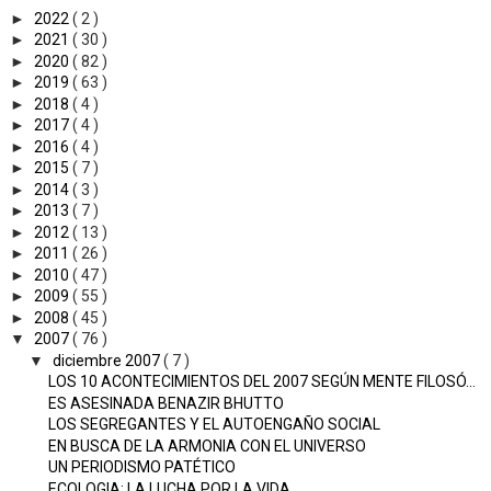
►
2022
( 2 )
►
2021
( 30 )
►
2020
( 82 )
►
2019
( 63 )
►
2018
( 4 )
►
2017
( 4 )
►
2016
( 4 )
►
2015
( 7 )
►
2014
( 3 )
►
2013
( 7 )
►
2012
( 13 )
►
2011
( 26 )
►
2010
( 47 )
►
2009
( 55 )
►
2008
( 45 )
▼
2007
( 76 )
▼
diciembre 2007
( 7 )
LOS 10 ACONTECIMIENTOS DEL 2007 SEGÚN MENTE FILOSÓ...
ES ASESINADA BENAZIR BHUTTO
LOS SEGREGANTES Y EL AUTOENGAÑO SOCIAL
EN BUSCA DE LA ARMONIA CON EL UNIVERSO
UN PERIODISMO PATÉTICO
ECOLOGIA: LA LUCHA POR LA VIDA