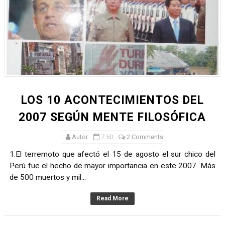
LA RIQUEZA MENTAL Y SU CORRELACIÓN CON EL MUND
DIFERENCIAS ENTRE EL PENSAMIENTO ORIENTAL Y OCC
ESTRATEGIAS PARA AGILIZAR EL APRENDIZAJE
FUNCIÓN DEL ECOMUSEO
¿CÓMO FUNCIONA LA MENTE INCONSCIENTE?
LOS 10 ACONTECIMIENTOS DEL
2007 SEGÚN MENTE FILOSÓFICA
¿CÓMO SE MANIPULA LA MENTE DE LAS PERSONAS?
Autor
7:50
2 Comments
¿CÓMO ALCANZAR LA VERDADERA PAZ?
1.El terremoto que afectó el 15 de agosto el sur chico del
¿CÓMO FUNCIONA LA MENTE DE UN GENIO?
Perú fue el hecho de mayor importancia en este 2007. Más
de 500 muertos y mil...
¿QUÉ TAN PODEROSA ES LA MENTE?
Read More
QUÉ ES LA CIENCIA DE LA VENTA