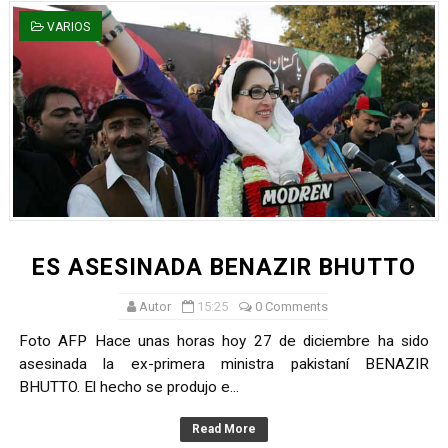
IMPORTANCIA DEL EQUILIBRIO ENTRE CUERPO Y MENTE
VARIOS
AVANCES IMPORTANTES EN LA CIENCIA DENTRO DEL SIG
RELAJAR LA MENTE CON MEDITACION
AVANCES DE LA FÍSICA CONTEMPORÉANEA
LOS 10 PENSADORES MÁS INFLUYENTES DE LA ILUSTRA
ARTHUR SCHOPENHAUER
ES ASESINADA BENAZIR BHUTTO
Autor
15:25
0 Comments
Foto AFP Hace unas horas hoy 27 de diciembre ha sido
asesinada la ex-primera ministra pakistaní BENAZIR
BHUTTO. El hecho se produjo e...
Read More