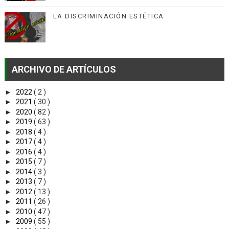
LA DISCRIMINACIÓN ESTÉTICA
ARCHIVO DE ARTÍCULOS
►
2022
( 2 )
►
2021
( 30 )
►
2020
( 82 )
►
2019
( 63 )
►
2018
( 4 )
►
2017
( 4 )
►
2016
( 4 )
►
2015
( 7 )
►
2014
( 3 )
►
2013
( 7 )
►
2012
( 13 )
►
2011
( 26 )
►
2010
( 47 )
►
2009
( 55 )