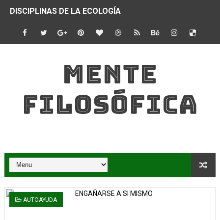
DISCIPLINAS DE LA ECOLOGÍA
OBJETIVOS DE LA ECOLOGÍA
TEORÍA ECOLÓGICA DEL DESARROLLO HUMANO
MENTE
CÓMO FUNCIONA UN ECOSISTEMA
FILOSÓFICA
PRODUCCIÓN Y PRODUCTIVIDAD EN UN ECOSISTEMA
QUÉ SON LOS FACTORES BIÓTICOS
¿QUÉ ES LA ECOLOGÍA?
¿QUÉ COMPAÑÍAS INTEGRAN LA ALIANZA G5?
LA RIQUEZA MENTAL Y SU CORRELACIÓN CON EL MUND
AUTOAYUDA
DIFERENCIAS ENTRE EL PENSAMIENTO ORIENTAL Y OCC