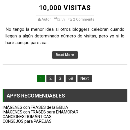
10,000 VISITAS
Autor
2:59
2 Comments
No tengo la menor idea si otros bloggers celebran cuando
llegan a algún determinado número de visitas, pero yo si lo
haré aunque parezca...
Read More
1
2
3
68
Next
APPS RECOMENDABLES
IMÁGENES con FRASES de la BIBLIA
IMÁGENES con FRASES para ENAMORAR
CANCIONES ROMÁNTICAS
CONSEJOS para PAREJAS