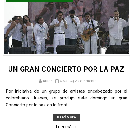
RELAJAR LA MENTE CON MEDITACION
AVANCES DE LA FÍSICA CONTEMPORÉANEA
LOS 10 PENSADORES MÁS INFLUYENTES DE LA ILUSTRA
ARTHUR SCHOPENHAUER
LA BIODIVERSIDAD Y BIOSFERA
UN GRAN CONCIERTO POR LA PAZ
Autor
4:50
2 Comments
Por iniciativa de un grupo de artistas encabezado por el
colombiano Juanes, se produjo este domingo un gran
Concierto por la paz en la front...
Read More
Leer más »