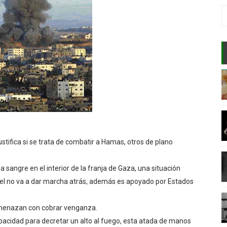
AR EL APRENDIZAJE
E INCONSCIENTE?
ENTE DE LAS PERSONAS?
DADERA PAZ?
E DE UN GENIO?
stifica si se trata de combatir a Hamas, otros de plano
A MENTE?
 sangre en el interior de la franja de Gaza, una situación
VENTA
el no va a dar marcha atrás, además es apoyado por Estados
RIO ENTRE CUERPO Y MENTE
amenazan con cobrar venganza.
LA CIENCIA DENTRO DEL SIGLO XXI
cidad para decretar un alto al fuego, esta atada de manos