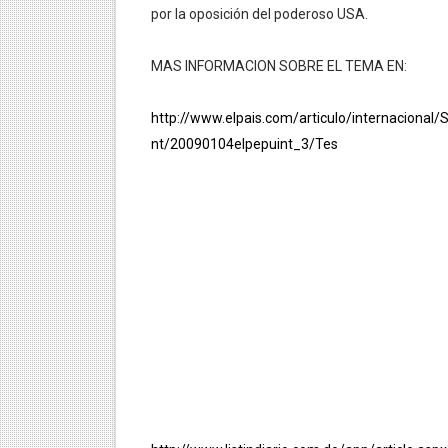
por la oposición del poderoso USA.
RELAJAR LA MENTE CON M
MAS INFORMACION SOBRE EL TEMA EN:
AVANCES DE LA FÍSICA C
LOS 10 PENSADORES MÁS I
http://www.elpais.com/articulo/internacional
nt/20090104elpepuint_3/Tes
ARTHUR SCHOPENHAUER
LA BIODIVERSIDAD Y BIOSF