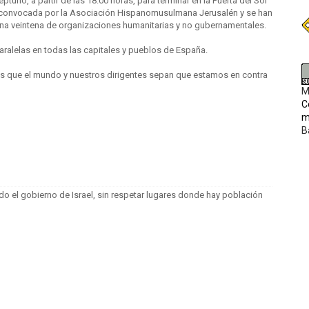
ptuno, a partir de las 18.00 horas, para terminar en la Puerta del Sol
ido convocada por la Asociación Hispanomusulmana Jerusalén y se han
una veintena de organizaciones humanitarias y no gubernamentales.
ralelas en todas las capitales y pueblos de España.
os que el mundo y nuestros dirigentes sepan que estamos en contra
M
C
m
B
do el gobierno de Israel, sin respetar lugares donde hay población