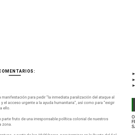
COMENTARIOS:
 manifestación para pedir "la inmediata paralización del ataque al
a y el acceso urgente a la ayuda humanitaria", así como para "exigir
 ello.
O
 parte fruto de una irresponsable política colonial de nuestros
F
a zona.
S