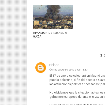
INVASION DE ISRAEL A
GAZA
2 
ricbae
5 de enero de 2009 a las 13:37
El 17 de enero se celebrará en Madrid una
pueblo palestino, el fin del asedio a Gaz
las actuaciones políticas necesarias" para
No olvidemos que la situación actual es n
gobiernos europeos durante el s. XX en l