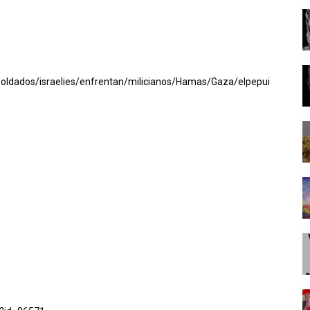
EDITACION
ONTEMPORÉANEA
NFLUYENTES DE LA ILUSTRACIÓN
/Soldados/israelies/enfrentan/milicianos/Hamas/Gaza/elpepui
ERA