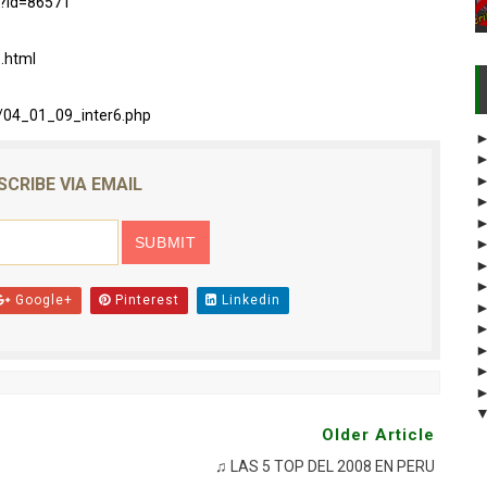
x?id=86571
.html
9/04_01_09_inter6.php
SCRIBE VIA EMAIL
Google+
Pinterest
Linkedin
Older Article
♫ LAS 5 TOP DEL 2008 EN PERU