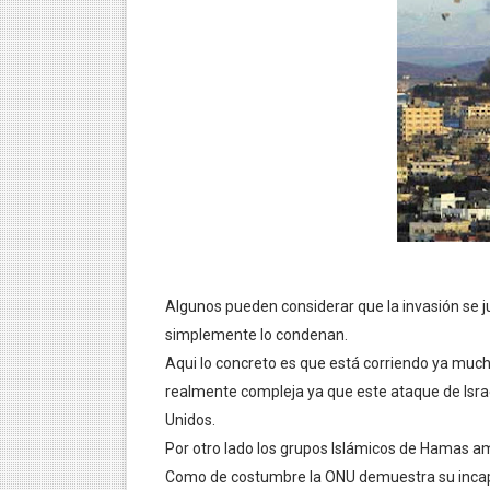
ESTRATEGIAS PARA AGILIZ
FUNCIÓN DEL ECOMUSEO
¿CÓMO FUNCIONA LA MENT
¿CÓMO SE MANIPULA LA M
¿CÓMO ALCANZAR LA VER
¿CÓMO FUNCIONA LA MENT
Algunos pueden considerar que la invasión se ju
¿QUÉ TAN PODEROSA ES L
simplemente lo condenan.
Aqui lo concreto es que está corriendo ya mucha
QUÉ ES LA CIENCIA DE LA 
realmente compleja ya que este ataque de Isra
IMPORTANCIA DEL EQUILIB
Unidos.
Por otro lado los grupos Islámicos de Hamas 
AVANCES IMPORTANTES EN 
Como de costumbre la ONU demuestra su incapa