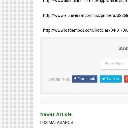
http://www.listindiario.com.do/app/article.asp
http://www.eluniversal.com.mx/primera/32268
http://www.lostiempos.com/noticias/04-01-0
SUB
Facebook
Twitter
SHARE THIS:
Newer Article
LOS MATASANOS