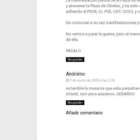
La manifestación partirá de la Plaza de Ne
y atravesar la Plaza de Cibeles, y ha s
adherido el PSOE, IU, PCE, UGT, CCOO, y 
Se convocan a su vez manifestaciones pa
No vamos a parar la guerra, pero al men
de ella.
PÁSALO
Responder
Anónimo
7 de enero de 2009 a las 2:05
es terrible la masacre que esta perpetran
infantil, son unos asesinos. GERARDO
Responder
Añadir comentario