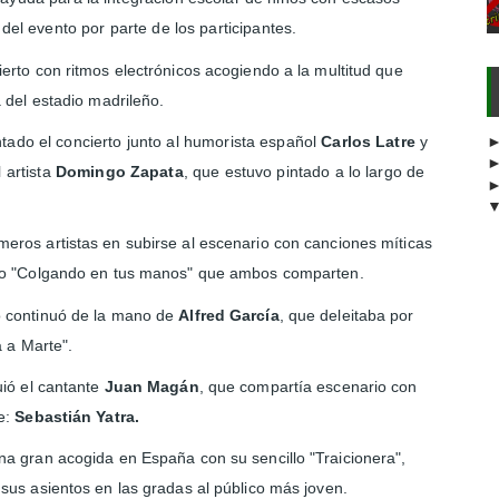
del evento por parte de los participantes.
ierto con ritmos electrónicos acogiendo a la multitud que
 del estadio madrileño.
ado el concierto junto al humorista español
Carlos Latre
y
 artista
Domingo Zapata
, que estuvo pintado a lo largo de
meros artistas en subirse al escenario con canciones míticas
dúo "Colgando en tus manos" que ambos comparten.
o continuó de la mano de
Alfred García
, que deleitaba por
a a Marte".
uió el cantante
Juan Magán
, que compartía escenario con
he:
Sebastián Yatra.
na gran acogida en España con su sencillo "Traicionera",
sus asientos en las gradas al público más joven.