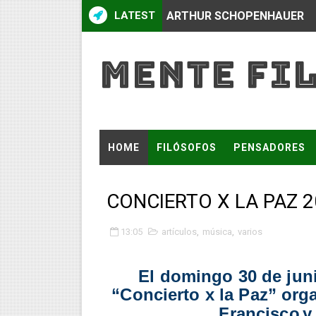
LATEST
ARTHUR SCHOPENHAUER
LA BIODIVERSIDAD Y BIOSF
MENTE FI
DISCIPLINAS DE LA ECOLOG
OBJETIVOS DE LA ECOLOGÍ
TEORÍA ECOLÓGICA DEL D
HOME
FILÓSOFOS
PENSADORES
CÓMO FUNCIONA UN ECOS
FRASES Y POEMAS
CONCIERTO X LA PAZ 2
PRODUCCIÓN Y PRODUCTIV
13:05
artículos
,
música
,
varios
QUÉ SON LOS FACTORES BI
¿QUÉ ES LA ECOLOGÍA?
El domingo 30 de juni
“Concierto x la Paz” org
¿QUÉ COMPAÑÍAS INTEGRAN
Francisco
y