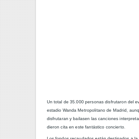
IMPORTANCIA DEL EQUILIB
AVANCES IMPORTANTES EN 
RELAJAR LA MENTE CON M
AVANCES DE LA FÍSICA C
LOS 10 PENSADORES MÁS I
Un total de 35.000 personas disfrutaron del e
estadio Wanda Metropolitano de Madrid, aunq
disfrutaran y bailasen las canciones interpret
dieron cita en este fantástico concierto.
Los fondos recaudados están destinados a la 