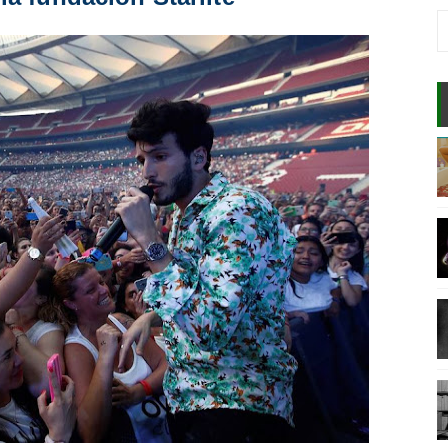
 CORRELACIÓN CON EL MUNDO
NSAMIENTO ORIENTAL Y OCCIDENTAL
AR EL APRENDIZAJE
E INCONSCIENTE?
ENTE DE LAS PERSONAS?
DADERA PAZ?
E DE UN GENIO?
A MENTE?
VENTA