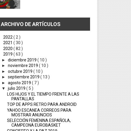
ARCHIVO DE ARTÍCULOS
►
2022
( 2 )
►
2021
( 30 )
►
2020
( 82 )
▼
2019
( 63 )
►
diciembre 2019
( 10 )
►
noviembre 2019
( 10 )
►
octubre 2019
( 10 )
►
septiembre 2019
( 13 )
►
agosto 2019
( 7 )
▼
julio 2019
( 5 )
LOS HIJOS Y EL TIEMPO FRENTE A LAS
PANTALLAS
TOP DE APPS RETRO PARA ANDROID
YAHOO ESCANEA CORREOS PARA
MOSTRAR ANUNCIOS
SELECCIÓN FEMENINA ESPAÑOLA,
CAMPEONA EUROBASKET
CONCIERTO X LA PAZ 2019