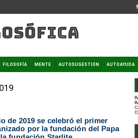
ERA
LOSÓFICA
ÍA
A
ESARROLLO HUMANO
FILOSOFÍA
MENTE
AUTOSUGESTIÓN
AUTOAYUDA
ISTEMA
019
IDAD EN UN ECOSISTEMA
I
I
ÓTICOS
C
C
o de 2019 se celebró el primer
anizado por la fundación del Papa
 LA ALIANZA G5?
 la fundación Starlite