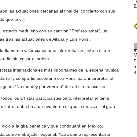
F
S
ron las actuaciones cercanas al final del concierto con sus
e que te ví".
al estadio madrileño con su canción "Prefiero amar", un
ras
tras las actuaciones de Aitana y Luis Fonsi.
e flamenco valencianos que interpretaron junto a él otro
M
udía sin cesar al artista.
C
m
rtistas internacionales más importantes
de la escena musical
B
darte" y compartió escenario con Fonsi para interpretar el
seguido "No me doy por vencido" del artista masculino.
todos los artistas participantes para interpretar el tema
s Latre, daba fin a un evento en el que la música, "el gran
inicio a la gira benéfica y que continuará en México,
da como embajador español, Yatra como representante