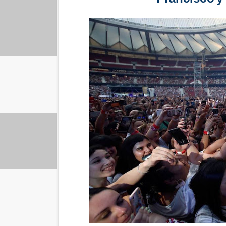
LA RIQUEZA MENTAL Y SU
DIFERENCIAS ENTRE EL PE
ESTRATEGIAS PARA AGILIZ
FUNCIÓN DEL ECOMUSEO
¿CÓMO FUNCIONA LA MENT
¿CÓMO SE MANIPULA LA M
¿CÓMO ALCANZAR LA VER
¿CÓMO FUNCIONA LA MENT
¿QUÉ TAN PODEROSA ES L
QUÉ ES LA CIENCIA DE LA 