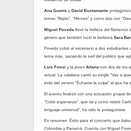
Ana Guerra
y
David Bustamante
protagoniza
temas "Bajito", "Héroes" y como dúo con "Desd
Miguel Poveda
llevó la belleza del flamenco 
género que también lució la bailaora
Sara Ba
Poveda subió al escenario a dos estudiantes d
tema más, saciando la sed del público que apla
Luis Fonsi
y la joven
Aitana
son dos de los a
actual. La catalana cantó su single "Vas a que
éxito del verano "Échame la culpa" al que ha 
El evento finalizó con una actuación grupal de 
"Color esperanza", que tal y como relató Carlo
lenguaje universal", ha sido la protagonista.
En resumen: Éxito para el concierto que daba 
Colombia y Panamá. Cuenta con Miguel Pove