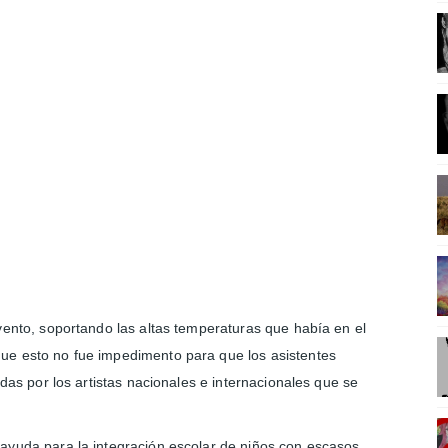
RIO ENTRE CUERPO Y MENTE
LA CIENCIA DENTRO DEL SIGLO XXI
EDITACION
ONTEMPORÉANEA
NFLUYENTES DE LA ILUSTRACIÓN
vento, soportando las altas temperaturas que había en el
ue esto no fue impedimento para que los asistentes
adas por los artistas nacionales e internacionales que se
ayuda para la integración escolar de niños con escasos