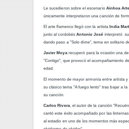
Le sucedieron sobre el escenario
Ainhoa Art
únicamente interpretaron una canción de forma
El arte flamenco llegó con la artista
India Mar
junto al cordobés
Antonio José
interpretó su
dando paso a "Solo dime", tema en solitario d
Javier Moya
recuperó para la ocasión una de
"Contigo", que provocó el acompañamiento del
edad.
El momento de mayor armonía entre artista y 
su clásico tema "A fuego lento" tras bajar a la
su canción.
Carlos Rivera
, el autor de la canción "Recué
cantó este éxito acompañado por las linternas 
al estadio en uno de los momentos más especia
olvidarme de olvidar".