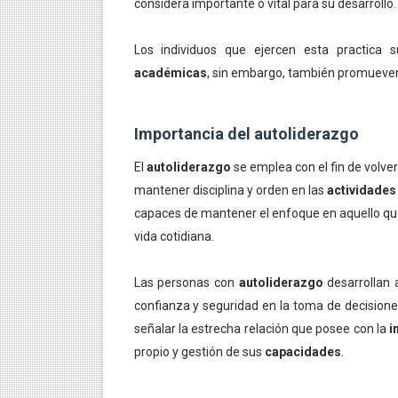
considera importante o vital para su desarrollo.
IMPORTANCIA DEL EQUILIB
Los individuos que ejercen esta practica
AVANCES IMPORTANTES EN 
académicas
, sin embargo, también promuev
RELAJAR LA MENTE CON M
Importancia del autoliderazgo
AVANCES DE LA FÍSICA C
El
autoliderazgo
se emplea con el fin de volver
LOS 10 PENSADORES MÁS I
mantener disciplina y orden en las
actividades
capaces de mantener el enfoque en aquello que
vida cotidiana.
Las personas con
autoliderazgo
desarrollan 
confianza y seguridad en la toma de decisione
señalar la estrecha relación que posee con la
i
propio y gestión de sus
capacidades
.