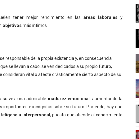
RIO ENTRE CUERPO Y MENTE
 suelen tener mejor rendimiento en las
áreas laborales
y
LA CIENCIA DENTRO DEL SIGLO XXI
en
objetivos
más íntimos.
EDITACION
ONTEMPORÉANEA
se responsable de la propia existencia y, en consecuencia,
NFLUYENTES DE LA ILUSTRACIÓN
que se llevan a cabo; se ven dedicados a su propio futuro,
 consideran vital o afecte drásticamente cierto aspecto de su
a su vez una admirable
madurez emocional
, aumentando la
s importantes e incógnitas sobre su futuro. Por ende, hay que
nteligencia interpersonal
; puesto que atiende al conocimiento