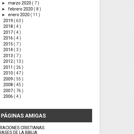
►
marzo 2020
( 7 )
►
febrero 2020
( 8 )
►
enero 2020
( 11 )
►
2019
( 63 )
►
2018
( 4 )
►
2017
( 4 )
►
2016
( 4 )
►
2015
( 7 )
►
2014
( 3 )
►
2013
( 7 )
►
2012
( 13 )
►
2011
( 26 )
►
2010
( 47 )
►
2009
( 55 )
►
2008
( 45 )
►
2007
( 76 )
►
2006
( 4 )
PÁGINAS AMIGAS
RACIONES CRISTIANAS
RASES DE LA BIBLIA