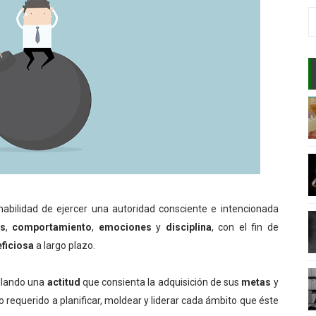
 CORRELACIÓN CON EL MUNDO
NSAMIENTO ORIENTAL Y OCCIDENTAL
AR EL APRENDIZAJE
E INCONSCIENTE?
ENTE DE LAS PERSONAS?
DADERA PAZ?
abilidad de ejercer una autoridad consciente e intencionada
s
,
comportamiento
,
emociones
y
disciplina
, con el fin de
E DE UN GENIO?
ficiosa
a largo plazo.
A MENTE?
ollando una
actitud
que consienta la adquisición de sus
metas
y
o requerido a planificar, moldear y liderar cada ámbito que éste
VENTA