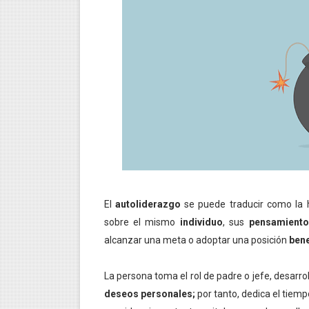
LA RIQUEZA MENTAL Y SU
DIFERENCIAS ENTRE EL PE
ESTRATEGIAS PARA AGILIZ
FUNCIÓN DEL ECOMUSEO
¿CÓMO FUNCIONA LA MENT
¿CÓMO SE MANIPULA LA M
¿CÓMO ALCANZAR LA VER
El
autoliderazgo
se puede traducir como la h
sobre el mismo
individuo
, sus
pensamiento
¿CÓMO FUNCIONA LA MENT
alcanzar una meta o adoptar una posición
bene
¿QUÉ TAN PODEROSA ES L
La persona toma el rol de padre o jefe, desarr
deseos personales;
por tanto, dedica el tiemp
QUÉ ES LA CIENCIA DE LA 