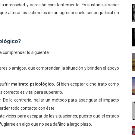
r la intensidad y agresión constantemente. Es sustancial saber
RIO ENTRE CUERPO Y MENTE
ue alterar los estímulos de un agresor suele ser perjudicial en
LA CIENCIA DENTRO DEL SIGLO XXI
EDITACION
ológico?
ONTEMPORÉANEA
e comprender lo siguiente:
NFLUYENTES DE LA ILUSTRACIÓN
ares o amigos, que comprendan la situación y brinden el apoyo
sufrir
maltrato psicológico.
Si bien aceptar dicho trato como
 correcto es vital para superarlo.
r. De lo contrario, hallar un método para apaciguar el impacto
rder todo contacto con éste.
te vicios para escapar de las situaciones; puesto que el estado
fugiarse en algo que no sea dañino a largo plazo.