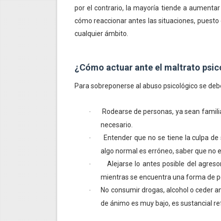
por el contrario, la mayoría tiende a aumenta
IMPORTANCIA DEL EQUILIB
cómo reaccionar antes las situaciones, puesto q
cualquier ámbito.
AVANCES IMPORTANTES EN 
RELAJAR LA MENTE CON M
¿Cómo actuar ante el maltrato psic
AVANCES DE LA FÍSICA C
Para sobreponerse al abuso psicológico se deb
LOS 10 PENSADORES MÁS I
Rodearse de personas, ya sean famili
·
necesario.
Entender que no se tiene la culpa de 
·
algo normal es erróneo, saber que no es
Alejarse lo antes posible del agreso
·
mientras se encuentra una forma de pe
No consumir drogas, alcohol o ceder an
·
de ánimo es muy bajo, es sustancial re