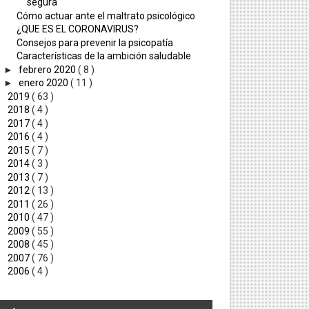
segura
Cómo actuar ante el maltrato psicológico
¿QUE ES EL CORONAVIRUS?
Consejos para prevenir la psicopatía
Características de la ambición saludable
►
febrero 2020
( 8 )
►
enero 2020
( 11 )
►
2019
( 63 )
►
2018
( 4 )
►
2017
( 4 )
►
2016
( 4 )
►
2015
( 7 )
►
2014
( 3 )
►
2013
( 7 )
►
2012
( 13 )
►
2011
( 26 )
►
2010
( 47 )
►
2009
( 55 )
►
2008
( 45 )
►
2007
( 76 )
►
2006
( 4 )