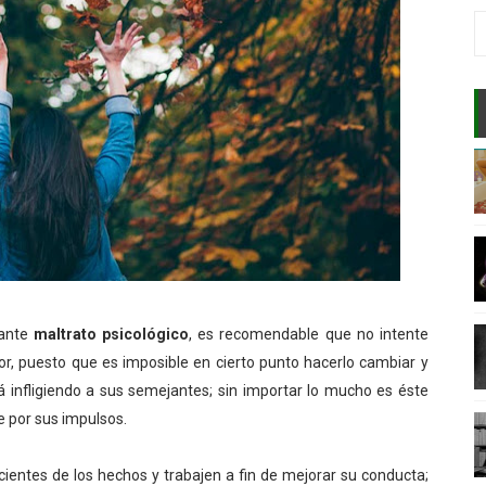
 CORRELACIÓN CON EL MUNDO
NSAMIENTO ORIENTAL Y OCCIDENTAL
AR EL APRENDIZAJE
E INCONSCIENTE?
ENTE DE LAS PERSONAS?
DADERA PAZ?
tante
maltrato psicológico
, es recomendable que no intente
sor, puesto que es imposible en cierto punto hacerlo cambiar y
E DE UN GENIO?
 infligiendo a sus semejantes; sin importar lo mucho es éste
A MENTE?
e por sus impulsos.
VENTA
ientes de los hechos y trabajen a fin de mejorar su conducta;