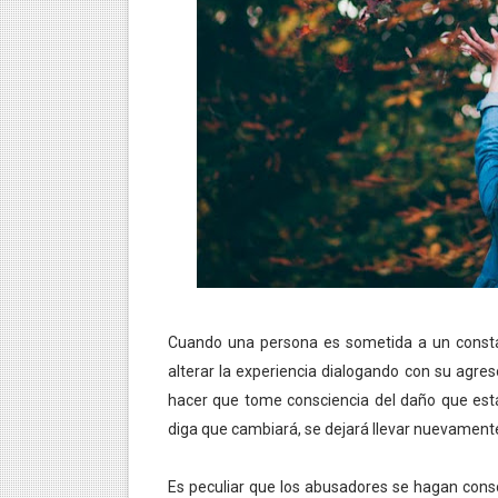
LA RIQUEZA MENTAL Y SU
DIFERENCIAS ENTRE EL PE
ESTRATEGIAS PARA AGILIZ
FUNCIÓN DEL ECOMUSEO
¿CÓMO FUNCIONA LA MENT
¿CÓMO SE MANIPULA LA M
¿CÓMO ALCANZAR LA VER
Cuando una persona es sometida a un cons
alterar la experiencia dialogando con su agre
¿CÓMO FUNCIONA LA MENT
hacer que tome consciencia del daño que está
¿QUÉ TAN PODEROSA ES L
diga que cambiará, se dejará llevar nuevament
QUÉ ES LA CIENCIA DE LA 
Es peculiar que los abusadores se hagan consc