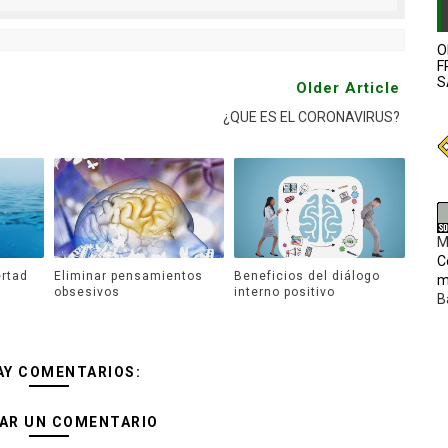
O
F
S
Older Article
¿QUE ES EL CORONAVIRUS?
M
C
rtad
Eliminar pensamientos
Beneficios del diálogo
m
obsesivos
interno positivo
B
AY COMENTARIOS:
AR UN COMENTARIO