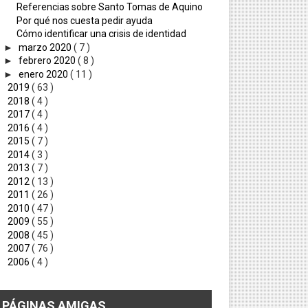
Referencias sobre Santo Tomas de Aquino
Por qué nos cuesta pedir ayuda
Cómo identificar una crisis de identidad
►
marzo 2020
( 7 )
►
febrero 2020
( 8 )
►
enero 2020
( 11 )
►
2019
( 63 )
►
2018
( 4 )
►
2017
( 4 )
►
2016
( 4 )
►
2015
( 7 )
►
2014
( 3 )
►
2013
( 7 )
►
2012
( 13 )
►
2011
( 26 )
►
2010
( 47 )
►
2009
( 55 )
►
2008
( 45 )
►
2007
( 76 )
►
2006
( 4 )
PÁGINAS AMIGAS