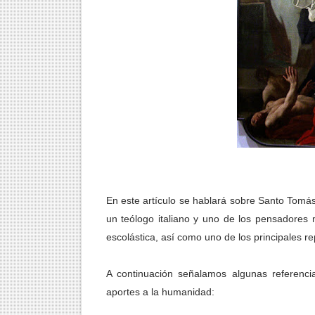
LA RIQUEZA MENTAL Y SU
DIFERENCIAS ENTRE EL PE
ESTRATEGIAS PARA AGILIZ
FUNCIÓN DEL ECOMUSEO
¿CÓMO FUNCIONA LA MENT
¿CÓMO SE MANIPULA LA M
En este artículo se hablará sobre Santo Tomás
¿CÓMO ALCANZAR LA VER
un teólogo italiano y uno de los pensadores m
escolástica, así como uno de los principales r
¿CÓMO FUNCIONA LA MENT
¿QUÉ TAN PODEROSA ES L
A continuación señalamos algunas referenc
aportes a la humanidad:
QUÉ ES LA CIENCIA DE LA 