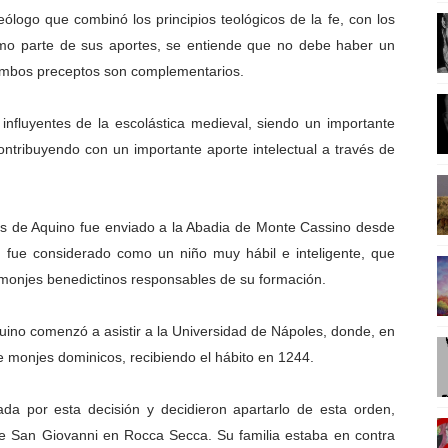
teólogo que combinó los principios teológicos de la fe, con los
RIO ENTRE CUERPO Y MENTE
 como parte de sus aportes, se entiende que no debe haber un
LA CIENCIA DENTRO DEL SIGLO XXI
e ambos preceptos son complementarios.
EDITACION
nfluyentes de la escolástica medieval, siendo un importante
contribuyendo con un importante aporte intelectual a través de
ONTEMPORÉANEA
NFLUYENTES DE LA ILUSTRACIÓN
ás de Aquino fue enviado a la Abadia de Monte Cassino desde
fue considerado como un niño muy hábil e inteligente, que
monjes benedictinos responsables de su formación.
ino comenzó a asistir a la Universidad de Nápoles, donde, en
e monjes dominicos, recibiendo el hábito en 1244.
ada por esta decisión y decidieron apartarlo de esta orden,
 de San Giovanni en Rocca Secca. Su familia estaba en contra