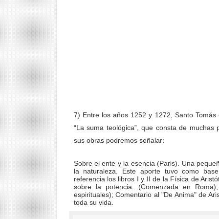
7) Entre los años 1252 y 1272, Santo Tomás
“La suma teológica”, que consta de muchas p
sus obras podremos señalar:
Sobre el ente y la esencia (Paris). Una pequeñ
la naturaleza. Este aporte tuvo como bas
referencia los libros I y II de la Física de Ari
sobre la potencia. (Comenzada en Roma); 
espirituales); Comentario al "De Anima" de Ar
toda su vida.