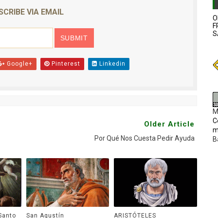
SCRIBE VIA EMAIL
O
F
S
Google+
Pinterest
Linkedin
M
C
Older Article
m
Por Qué Nos Cuesta Pedir Ayuda
B
Santo
San Agustín
ARISTÓTELES