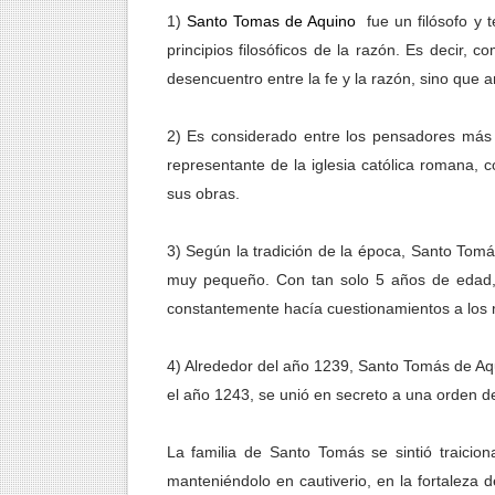
1)
Santo Tomas de Aquino
fue un filósofo y 
IMPORTANCIA DEL EQUILIB
principios filosóficos de la razón. Es decir,
AVANCES IMPORTANTES EN 
desencuentro entre la fe y la razón, sino qu
RELAJAR LA MENTE CON M
2) Es considerado entre los pensadores más i
representante de la iglesia católica romana, 
AVANCES DE LA FÍSICA C
sus obras.
LOS 10 PENSADORES MÁS I
3) Según la tradición de la época, Santo Tom
muy pequeño. Con tan solo 5 años de edad, 
constantemente hacía cuestionamientos a los 
4) Alrededor del año 1239, Santo Tomás de Aqu
el año 1243, se unió en secreto a una orden d
La familia de Santo Tomás se sintió traicion
manteniéndolo en cautiverio, en la fortaleza