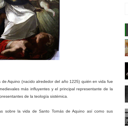
 CORRELACIÓN CON EL MUNDO
NSAMIENTO ORIENTAL Y OCCIDENTAL
AR EL APRENDIZAJE
E INCONSCIENTE?
ENTE DE LAS PERSONAS?
 de Aquino (nacido alrededor del año 1225) quién en vida fue
DADERA PAZ?
edievales más influyentes y el principal representante de la
epresentantes de la teología sistémica.
E DE UN GENIO?
A MENTE?
ias sobre la vida de Santo Tomás de Aquino así como sus
VENTA