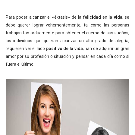
LA RIQUEZA MENTAL Y SU CORRELACIÓN CON EL MUND
Para poder alcanzar el
«
éxtasis
»
de la
felicidad
en la
vida
, se
DIFERENCIAS ENTRE EL PENSAMIENTO ORIENTAL Y OCC
debe querer lograr vehementemente; tal como las personas
trabajan tan arduamente para obtener el cuerpo de sus sueños,
ESTRATEGIAS PARA AGILIZAR EL APRENDIZAJE
los individuos que quieran alcanzar un alto grado de alegría,
FUNCIÓN DEL ECOMUSEO
requieren ver el lado
positivo de la vida
, han de adquirir un gran
amor por su profesión o situación y pensar en cada día como si
¿CÓMO FUNCIONA LA MENTE INCONSCIENTE?
fuera el último.
¿CÓMO SE MANIPULA LA MENTE DE LAS PERSONAS?
¿CÓMO ALCANZAR LA VERDADERA PAZ?
¿CÓMO FUNCIONA LA MENTE DE UN GENIO?
¿QUÉ TAN PODEROSA ES LA MENTE?
QUÉ ES LA CIENCIA DE LA VENTA