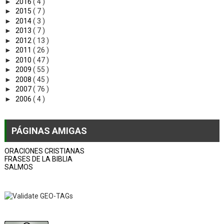
►
2016
( 4 )
►
2015
( 7 )
►
2014
( 3 )
►
2013
( 7 )
►
2012
( 13 )
►
2011
( 26 )
►
2010
( 47 )
►
2009
( 55 )
►
2008
( 45 )
►
2007
( 76 )
►
2006
( 4 )
PÁGINAS AMIGAS
ORACIONES CRISTIANAS
FRASES DE LA BIBLIA
SALMOS